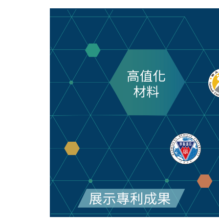
跳
到
主
要
內
容
區
塊