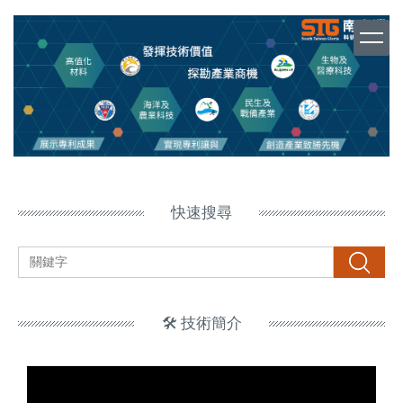
跳
到
主
要
內
容
區
塊
快速搜尋
搜尋
🛠️ 技術簡介