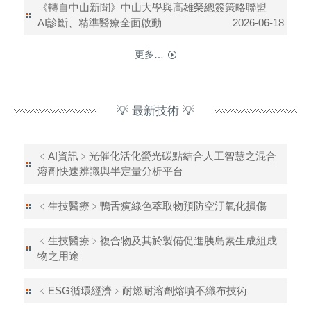
《轉自中山新聞》中山大學與高雄榮總簽策略聯盟
AI診斷、精準醫療全面啟動
2026-06-18
更多…
💡 最新技術 💡
﹤AI資訊﹥光催化活化螢光碳點結合人工智慧之混合
溶劑快速辨識與半定量分析平台
﹤生技醫療﹥鴨舌癀綠色萃取物預防空汙氧化損傷
﹤生技醫療﹥複合物及其於製備促進胰島素生成組成
物之用途
﹤ESG循環經濟﹥耐燃耐溶劑熔噴不織布技術