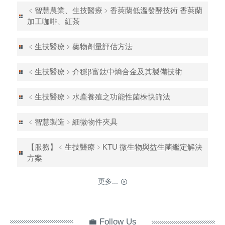
﹤智慧農業、生技醫療﹥香莢蘭低溫發酵技術 香莢蘭
加工咖啡、紅茶
﹤生技醫療﹥藥物劑量評估方法
﹤生技醫療﹥介穩β富鈦中熵合金及其製備技術
﹤生技醫療﹥水產養殖之功能性菌株快篩法
﹤智慧製造﹥細微物件夾具
【服務】﹤生技醫療﹥KTU 微生物與益生菌鑑定解決
方案
更多...
💼 Follow Us