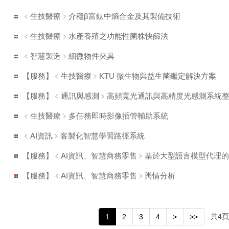
﹤生技醫療﹥介穩β富鈦中熵合金及其製備技術
﹤生技醫療﹥水產養殖之功能性菌株快篩法
﹤智慧製造﹥細微物件夾具
【服務】﹤生技醫療﹥KTU 微生物與益生菌鑑定解決方案
【服務】﹤通訊與感測﹥高頻寬光通訊與高精度光感測系統
﹤生技醫療﹥多任務即時影像插管輔助系統
﹤AI資訊﹥客製化智慧學習路徑系統
【服務】﹤AI資訊、智慧商務零售﹥基於大型語言模型代理
【服務】﹤AI資訊、智慧商務零售﹥輿情分析
共
4
頁
1
2
3
4
>
>>