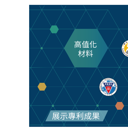
跳
到
主
要
內
容
區
塊