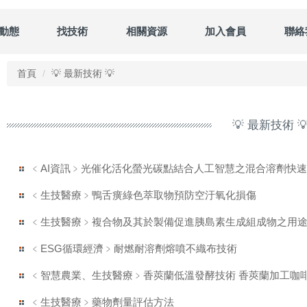
動態
找技術
相關資源
加入會員
聯絡
首頁
💡 最新技術 💡
💡 最新技術 
﹤AI資訊﹥光催化活化螢光碳點結合人工智慧之混合溶劑快
﹤生技醫療﹥鴨舌癀綠色萃取物預防空汙氧化損傷
﹤生技醫療﹥複合物及其於製備促進胰島素生成組成物之用
﹤ESG循環經濟﹥耐燃耐溶劑熔噴不織布技術
﹤智慧農業、生技醫療﹥香莢蘭低溫發酵技術 香莢蘭加工咖
﹤生技醫療﹥藥物劑量評估方法