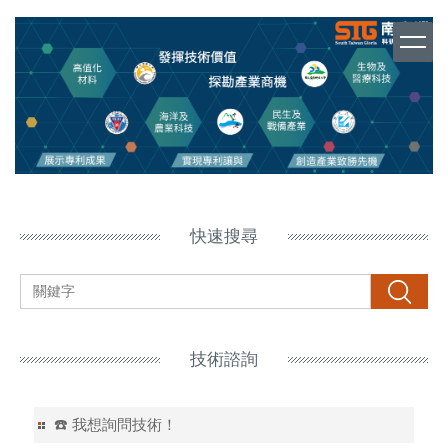
跳
到
主
要
內
容
區
塊
快速搜尋
搜尋
技術諮詢
☎️ 我想詢問技術！