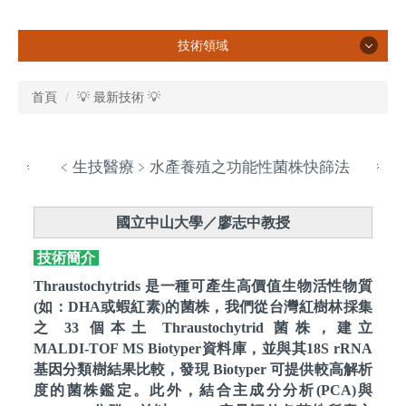
技術領域
技術領域
首頁
💡 最新技術 💡
所有技術
﹤生技醫療﹥水產養殖之功能性菌株快篩法
AI資訊
國立中山大學／
廖志中教授
ESG循環經濟
技術簡介
半導體
Thraustochytrids 是一種可產生高價值生物活性物質
生技醫療
(如：DHA或蝦紅素)的菌株，我們從台灣紅樹林採集
之 33 個本土 Thraustochytrid 菌株，建立
智慧商務零售
MALDI‑TOF MS Biotyper資料庫，並與其18S rRNA
基因分類樹結果比較，發現 Biotyper 可提供較高解析
智慧農業
度的菌株鑑定。此外，結合主成分分析(PCA)與