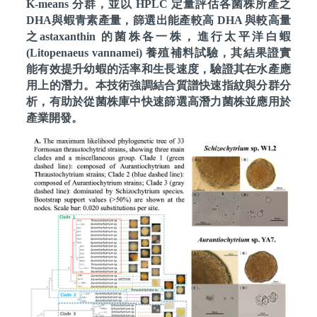
K‑means 分群，並以 HPLC 定量評估各菌株所產之
智慧製造
DHA與蝦青素產量，篩選出能產較高 DHA 與較高量
綠能節電
之astaxanthin 的菌株各一株，進行太平洋白蝦
(Litopenaeus vannamei) 養殖補料試驗，其結果證實
機械電子
能有效提升幼蝦的活率和生長速度，驗證其在水產應
用上的潛力。本技術強調結合質譜快速指紋與分群分
海洋航運科技
析，有助於從菌株庫中快速篩選高潛力菌株並應用於
產業開發。
其他