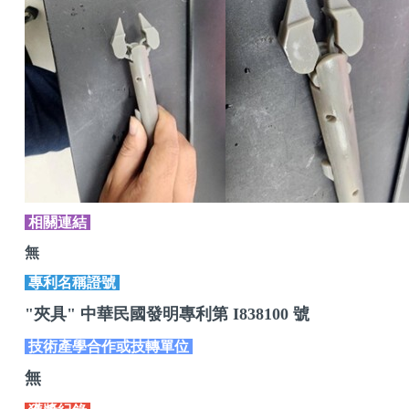
相關連結
無
專利名稱證號
"夾具" 中華民國發明專利第 I838100 號
技術產學合作或技轉單位
無