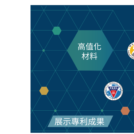
跳
到
主
要
內
容
區
塊